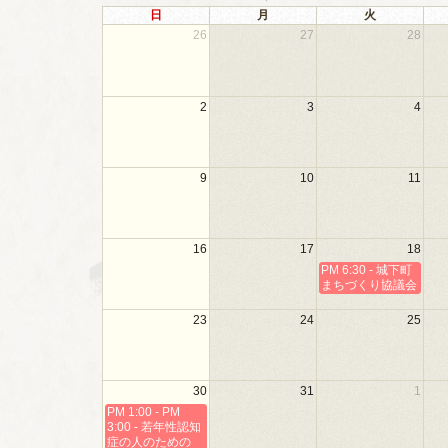
日
月
火
26
27
28
2
3
4
9
10
11
16
17
18
PM 6:30 - 城下町
まちづくり協議会
23
24
25
30
31
1
PM 1:00 - PM
3:00 - 若年性認知
症の人のための