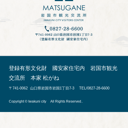
登録有形文化財 國安家住宅内 岩国市観光
交流所 本家 松がね
〒741-0062 山口県岩国市岩国1丁目7-3 TEL/0827-28-6600
Copyright © Iwakuni city All Rights Reserved..