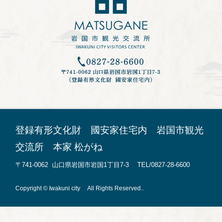
登録有形文化財 國安家住宅内 岩国市観光
交流所 本家 松がね
〒741-0062 山口県岩国市岩国1丁目7-3 TEL/0827-28-6600
Copyright © Iwakuni city All Rights Reserved..