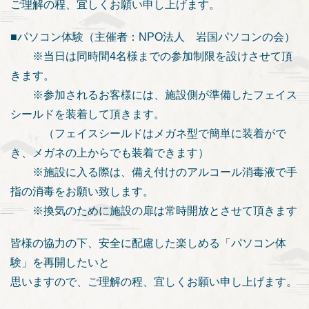
ご理解の程、宜しくお願い申し上げます。
■パソコン体験（主催者：NPO法人 岩国パソコンの会）
※当日は同時間4名様までの参加制限を設けさせて頂
きます。
※参加されるお客様には、施設側が準備したフェイス
シールドを装
着して頂きま
す。
（フェイスシールドはメガネ型で簡単に装着がで
き、メガネの上か
らでも装着
できます）
※施設に入る際は、備え付けのアルコール消毒液で手
指の消毒をお
願い致しま
す。
※換気のために施設の扉は常時開放とさせて頂きます
皆様の協力の下、安全に配慮した楽しめる「パソコン体
験」を再開し
たいと
思いますので、ご理解の程、宜しくお願い申し上げます。