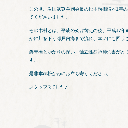
この度、岩国篆刻会副会長の松本尚拙様が1年
てくださいました。
その木材とは、平成の架け替えの後、平成17年
が錦川を下り瀬戸内海まで流れ、幸いにも回収
錦帯橋とゆかりの深い、独立性易禅師の書がと
す。
是非本家松がねにお立ち寄りください。
スタッフRでした♫