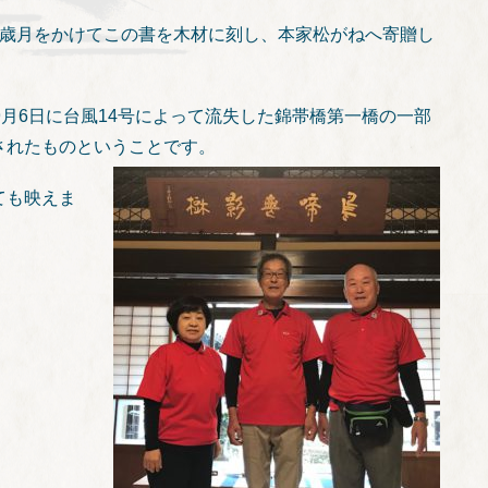
の歳月をかけてこの書を木材に刻し、本家松がねへ寄贈し
9月6日に台風14号によって流失した錦帯橋第一橋の一部
されたものということです。
ても映えま