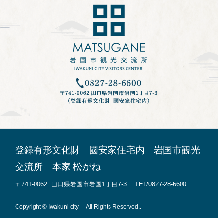
登録有形文化財 國安家住宅内 岩国市観光
交流所 本家 松がね
〒741-0062 山口県岩国市岩国1丁目7-3 TEL/0827-28-6600
Copyright © Iwakuni city All Rights Reserved..