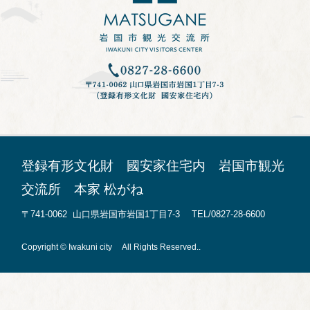
登録有形文化財 國安家住宅内 岩国市観光
交流所 本家 松がね
〒741-0062 山口県岩国市岩国1丁目7-3 TEL/0827-28-6600
Copyright © Iwakuni city All Rights Reserved..